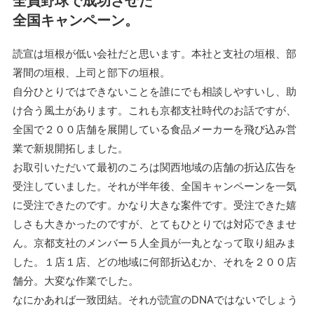
全員野球で成功させた
全国キャンペーン。
読宣は垣根が低い会社だと思います。本社と支社の垣根、部
署間の垣根、上司と部下の垣根。
自分ひとりではできないことを誰にでも相談しやすいし、助
け合う風土があります。これも京都支社時代のお話ですが、
全国で２００店舗を展開している食品メーカーを飛び込み営
業で新規開拓しました。
お取引いただいて最初のころは関西地域の店舗の折込広告を
受注していました。それが半年後、全国キャンペーンを一気
に受注できたのです。かなり大きな案件です。受注できた嬉
しさも大きかったのですが、とてもひとりでは対応できませ
ん。京都支社のメンバー５人全員が一丸となって取り組みま
した。１店１店、どの地域に何部折込むか、それを２００店
舗分。大変な作業でした。
なにかあれば一致団結。それが読宣のDNAではないでしょう