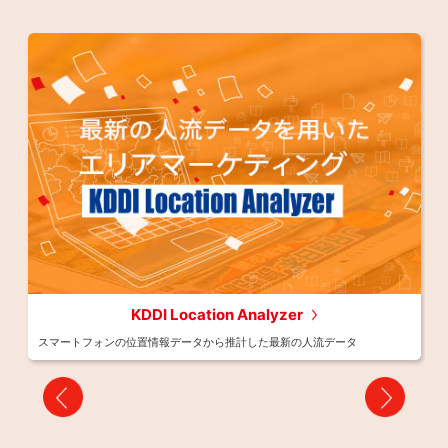
ング
KDDI Location Analyzer
スマートフォンの位置情報データから推計した最新の人流データ