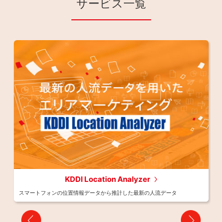
サービス一覧
ング
KDDI Location Analyzer
スマートフォンの位置情報データから推計した最新の人流データ