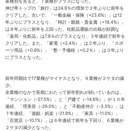
業種別を見ると、７業種がプラスになった。
伸び率トップの「旅行」は24.9％の増加で２年ぶりに前年を
クリアした。次いで、「一般金融・保険（+23.6%）」は12
年ぶりにプラスとなり、「時計・眼鏡・貴金属（+18.4%）」
は８年ぶりに前年を上回った。化粧品通販の出稿が好調な
「薬局・化粧品」は7.8％のプラスとなり、３年連続で前年を
クリアした。また、「家電（+2.4%）」は２年ぶり、「スポ
ーツ用品（+0.9%）」「塾・予備校（+0.2％）」は３年ぶり
にプラスとなった。
前年同期比で17業種がマイナスとなり、９業種が２ケタの減
少。
全業種のなかで長期にわたって前年割れが続いているのは、
「マンション（-27.5%）」と「戸建て（-14.6%）」が１０年
連続、「理美容（-29.0%）」と「不動産仲介（-3.5%）」は
７年連続、「遊戯・娯楽（-21.9%）」「家具（-11.0%）」
「百貨店（-10.1%）」は６年連続で前年を下回り、６業種が
２ケタの減少となった。