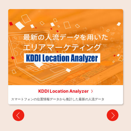
ング
KDDI Location Analyzer
スマートフォンの位置情報データから推計した最新の人流データ