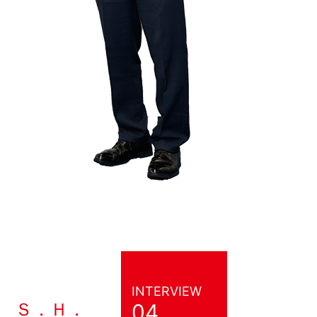
INTERVIEW
Ｓ．Ｈ．
04